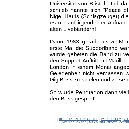
Universität von Bristol. Und d
schrieb nannte sich "Peace of
Nigel Harris (Schlagzeuger) di
es nie auf irgendeiner Aufnah
alten Livebändern!
Dann, 1983, gerade als wir Maril
erste Mal die Supportband war
wurde gebeten die Band zu ve
den Support-Auftritt mit Marill
London in einem Monat angebo
Gelegenheit nicht verpassen wo
Gig Bass zu spielen und zu sehe
So wurde Pendragon dann vierk
den Bass gespielt!
|
DIE LETZTEN NEUIGKEITEN
|
WER BIN ICH?
|
VO
|
MEIN RELEASES
|
MP3 & MIDI
|
TEXTE
|
GOSP